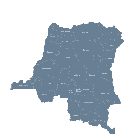
Nord-Ubangi
Bas-Uele
Haut-Uele
Sud
Ubangi
Mongala
Ituri
Tshopo
Equateur
Tshuapa
Nord-Kivu
Mai-Ndombe
Sud-Kivu
Sankuru
Maniema
Kinshasa
Kwilu
Kasai
Congo Central
Kasai
Lomami
Kasai
Oriental
Central
Tanganyka
Kwango
Haut-Lomami
Lualaba
Haut-Katanga