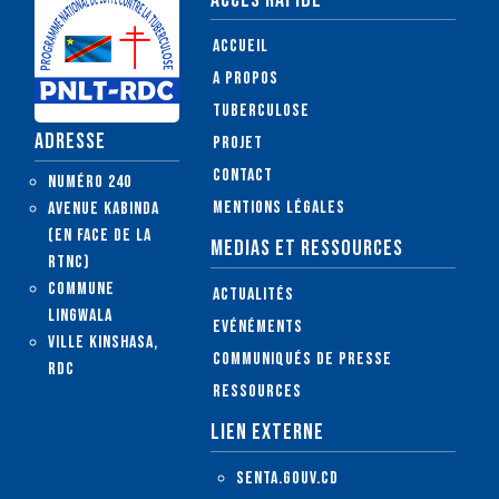
ACCES RAPIDE
Accueil
A propos
Tuberculose
ADRESSE
Projet
Contact
Numéro 240
Mentions légales
Avenue Kabinda
(en face de la
MEDIAS ET RESSOURCES
RTNC)
Commune
Actualités
Lingwala
Evénéments
Ville Kinshasa,
Communiqués de presse
RDC
Ressources
LIEN EXTERNE
senta.gouv.cd